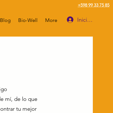
+598 99 33 75 85
Iniciar sesión
Blog
Bio-Well
More
igo
e mí, de lo que
ntrar tu mejor