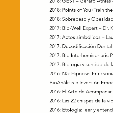
2018: GEST – Gerard Athias 
2018: Points of You (Train t
2018: Sobrepeso y Obesidad
2017: Bio-Well Expert – Dr.
2017: Actos simbólicos – La
2017: Decodificación Dental 
2017: Bio Interhemispheric P
2017: Biología y sentido de
2016:
N5: Hipnosis Ericksoni
BioAnálisis e Inversión Emo
2016: El Arte de Acompañar –
2016: Las 22 chispas de la vi
2016: Etología: leer y enten